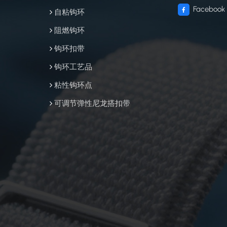
Facebook
自粘钩环
阻燃钩环
钩环扣带
钩环工艺品
粘性钩环点
可调节弹性尼龙搭扣带