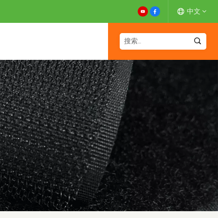
中文
English
Español
Deutsch
Français
日本語
中文