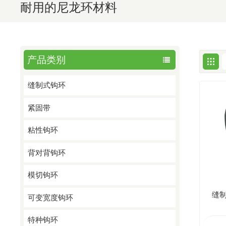
耐用的尼龙环材料
产品类别
缝制式钩环
紧固带
粘性钩环
背对背钩环
模切钩环
缝
可变宽度钩环
特种钩环