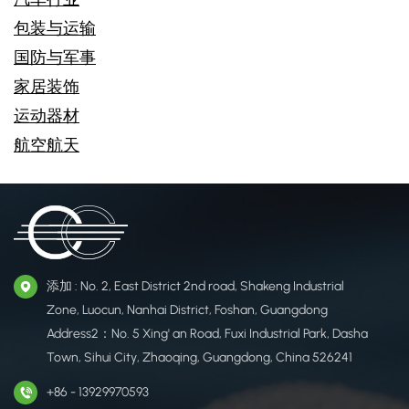
包装与运输
国防与军事
家居装饰
运动器材
航空航天
添加 : No. 2, East District 2nd road, Shakeng Industrial
Zone, Luocun, Nanhai District, Foshan, Guangdong
Address2：No. 5 Xing' an Road, Fuxi Industrial Park, Dasha
Town, Sihui City, Zhaoqing, Guangdong, China 526241
+86 - 13929970593