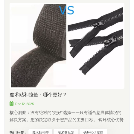
仍能保持其结构完整性。 寿命： 1000 至 2000 次循环。 最佳
哪一种？缝纫用钩环 是最耐用的选择。它直接缝制在织物或织
应用： 预算有限的项目或固定装置，其中紧固件很少打开和关
带上，非常适合用于鞋类、服装、战术装备和其他高强度应
闭（例如，贸易展览展示板、永久性窗帘、一次性医疗耗
用。背胶钩环 （采用橡胶基和丙烯酸背胶）安装快捷简便，无
材）。 户外和潮湿环境，例如露营帐篷、船舶装备和农业/园
需工具——非常适合用于安装标牌、布线、汽车装饰和家居收
艺捆绑带。 避免陷阱：计算紧固件的“隐性成本” 许多产品开
纳。CCH 提供全系列橡胶基和丙烯酸压敏胶产品，可牢固粘合
发商为了压榨利润，试图在战术背包或婴儿用品等高使用率产
于塑料、木材、玻璃和油漆表面。 2. 材质很重要：尼龙、涤纶
品上使用100%涤纶面料。结果呢？消费者使用不到三个月，魔
还是模制钩？梭织尼龙 它是行业标准产品——坚固、柔韧、耐
术贴就完全磨损，导致差评和退货激增。 从理论上讲，降低材
用，适用于多种应用。此外，它还具有出色的抗紫外线性能和
料规格可以节省每单位 0.05 美元。 实际上，你不仅会失去一
较长的使用寿命。涤纶钩环 它具有良好的耐化学性和尺寸稳定
个价值 50 美元的客户，还会毁掉你的品牌信誉。 快速选择 材
性，使其适用于潮湿或户外环境。模制钩 （蘑菇形钩/注塑成
料类型 周期寿命 核心收益 理想应用 阻燃尼龙 5,000 - 10,000+
型钩）具有更高的抗拉强度，适用于汽车座椅和重型锁扣等特
次 自熄灭，已认证 航空、航天、海运、铁路 100% 尼龙 5,000 -
殊应用。它专为高强度、低周次紧固应用而设计。 3. 定制化：
10,000+ 次 持久耐用，亲肤舒适 婴儿用品、医用矫正器、高端
OEM 和 ODM 能力与像CCH这样的中国制造商合作的一个关键
魔术贴和拉链：哪个更好？
装备 70/30 混合 3000 - 5000 次 价格和性能均衡 日常鞋履、包
优势是能够提供高度的定制化服务：可定制尺寸和形状——从
袋、家居收纳 100% 聚酯纤维 1000-2000次 低成本、抗紫外线/
Dec 12, 2025
6 毫米微型绑带到 150 毫米重型绑带自定义颜色——12种以上
防水 一次性用品、户外用品、帐篷、固定展示架 让我们一起
标准颜色或潘通色卡配色定制标志和品牌标识——印刷或织入
核心洞察：没有绝对的“更好”选择——只有适合您具体情况的
设计您理想的紧固件 选择与应用完全匹配的材料，可确保您的
胶带上定制包装——零售包装、散装卷材或自有品牌包装拥有
解决方案。您的决定取决于您产品的主要目标。 钩环核心优势
产品在实际应用中完美运行，同时最大限度地降低制造成本。
25 年的 OEM/ODM 经验，并在佛山、义乌和肇庆设有三个生
和局限性优势：无限调节：提供毫米级精度，完美适应不同的
作为一家专注于技术紧固解决方案的成熟制造商，CCH 不只是
热门标签 :
魔术贴扎带
魔术贴批发
钩环扣供应商