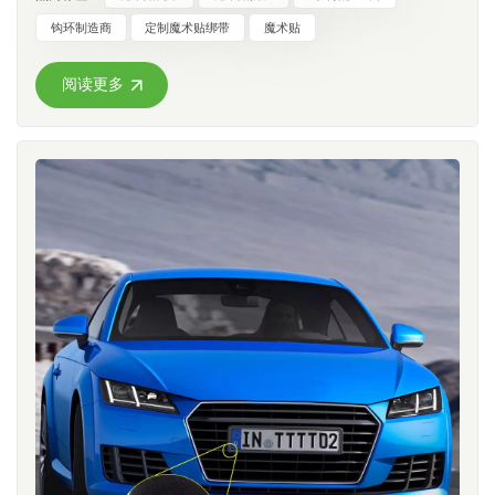
产基地（一个全新的 20,000 平方米的工厂），CCH 既能处理
体型或尺寸要求。操作简便：只需按压即可固定。对儿童、老
销售卷材——我们帮助您设计合适的解决方案。 不确定哪种
小批量原型，也能处理整柜订单。 4. 特殊用途的钩环产品除了
人和行动不便者尤其友好。坚固耐用：粘合形成统一的表面，
钩环制造商
定制魔术贴绑带
魔术贴
材料规格适合您即将开展的项目？ 联系 CCHhookloop 团队 立
标准胶带外，还有针对特殊用途的专用产品：硅胶涂层扎带 —
具有出色的抗剪切性能。局部损伤不会影响整体功能。超强剪
即申请免费样品卷进行测试！
这些产品采用防滑硅胶表面，可牢固地抓住电池和电子元件，
切强度：非常适合动态、高应力应用。 局限性：可听见的撕裂
阅读更多
因此深受遥控爱好者的喜爱，可用于在剧烈操作下固定无人机
声：分离时会发出独特的“撕裂”声，非常明显。视觉和触觉感
电池。 批发硅胶涂层魔术贴扎带 — 提供多种标准尺寸，并有
受：通常倾向于功能性或休闲美学，一般认为不如拉链那样时
金属或塑料扣可选，还可根据要求定制尺寸。可重复密封包装
尚和简约。2. 拉链：核心优势和局限性优势：有效密封：形成
胶带 — Easy-Seal封条专为食品行业的软包装而设计，适用于
连续屏障，更好地抵御风沙。相对安静：开合动作流畅，噪音
宠物食品、咖啡、零食和干货等。它是拉链封口的可持续、可
极小，适合安静的环境。 局限性：固定式调整：只能在预定的
重复使用的替代品。 用于软包装的钩环胶带 — 兼具功能性、
牙齿间隔处进行固定，缺乏灵活性。容易发生故障：容易发生
可持续性和消费者便利性，适用于现代包装封盖。双面扎带 —
卡滞、滑块脱轨或齿轮损坏，这可能导致整个系统故障。技能
这些自粘式扎带一面是钩面，另一面是毛面。经久耐用，可承
要求：需要双手操作，并具备一定的灵巧性才能流畅操作。 3.
受超过10000次开合循环，非常适合办公室、工作室和工业场
如何快速选择？如果符合以下条件，请优先选择钩环式连接：
所的线缆管理。 双面魔术贴扎带 — 提供 12 种颜色，宽度从 8
您的产品需要精确调节（例如，运动护具、康复设备）。易用
毫米到 150 毫米不等。弹性束带 — 对于需要弹性的运动、医疗
性和包容性是首要考虑因素（例如，童鞋、老年人服装）。您
和汽车应用，CCH 的弹性绑带兼具弹性和可靠的固定性。弹性
需要高强度的粘合和优异的抗剪切性能。 如果符合以下条件，
钩环式束紧带 — 采用符合欧盟ROHS标准的环保材料制成，柔
则优先使用拉链：您的产品需要简洁的线条和时尚的外观（例
软安全，可直接接触皮肤。自制蚊帐胶带 — 一款非常受欢迎的
如，时尚的外套、行李箱）。密封和防风防水是至关重要的要
产品，让房主无需任何工具即可在几分钟内安装防虫纱窗。自
求。使用场景需要安静的环境。 巧妙的解决方案：在许多产品