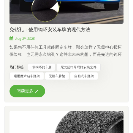
制窗户防蝇纱窗 — 可轻松裁剪至所需尺寸，并使用附带的胶带
中，这两种方法可以相辅相成。例如，使用拉链作为主要闭合
牢固粘贴。 5. 质量保证：选择供应商时应注意哪些方面在为
方式，以确保外观美观和密封性，而在需要快速调节的部位
OEM生产采购钩环产品时，质量一致性至关重要：ISO 9001认
（例如袖口或裤脚）则使用魔术贴。 在 CCH 钩环, 我们是这方
证 — CCH 在所有生产阶段都实行 ISO 9001 认证的质量管理，
面的专家。我们帮助制造商和品牌利用魔术贴的最佳特性——
免钻孔：使用钩环安装车牌的现代方法
从原材料检验到最终发货。循环寿命 — 对于可重复使用的应
可调节、易用、耐用——来打造更好的产品。
用，请寻找能够承受至少 5,000 至 10,000 次开合循环的产品。
Aug 29, 2025
粘合性能 — 橡胶基粘合剂通常在一小时内达到 80% 的粘合强
如果您不用任何工具就能固定车牌，那会怎样？无需担心损坏
度，并在 24 小时内达到完全强度。 结论选择合适的魔术贴并
保险杠，也无需永久钻孔？这并非未来构想，而是先进的钩环
不复杂。首先确定您的应用场景——是缝制式还是粘贴式？室
技术让这一切成为现实。在本文中，我们将探讨这种创新的免
内还是室外？高强度还是低强度？然后根据这些要求选择合适
热门标签 :
带钩环的车牌
尼龙搭扣号码牌安装套件
钻孔方法，它正在改变驾驶员和专业人士对车牌安装的看法。
的材质、宽度和定制级别。拥有超过25年的经验，产品出口到
一、为什么选择钩环车牌架？​​ 轻松、免工具安装：​​ 无需四处
通用魔术贴车牌架
无框车牌架
自粘式车牌架
50多个国家， CCH 钩环 是您值得信赖的魔术贴解决方案合作
寻找螺丝刀。我们的支架几秒钟即可安装，无需任何工具，是
伙伴。无论您需要标准卷材、定制OEM产品还是特殊产品，我
市面上最简单的解决方案。 对您的车辆零损坏： 强力防水粘合
阅读更多
们都能满足您的需求。浏览我们的全部产品系列 → 常见问题解
剂背衬无需任何钻孔即可牢固固定，确保您的汽车的油漆和车
答问题1：钩环和魔术贴®有什么区别？Velcro® 是钩环式搭扣的
身保持完好无损 - 无划痕、无孔洞、无永久痕迹。 耐用： 我们
品牌名称。所有正品 Velcro® 都是钩环式搭扣，但并非所有钩
的支架采用优质尼龙制成，具有强力粘合剂背衬，防水、防风
环式搭扣都是 Velcro®。CCH 生产的高品质钩环式搭扣，其品
雨，可在所有季节牢固固定。 轻巧且隐蔽： 简约的无框设计比
质可与品牌产品媲美甚至超越，且价格极具竞争力。Q2：我可
传统的金属框架更轻，并提供简洁、时尚的外观，可与任何车
以定制魔术贴的颜色和尺寸吗？是的。CCH提供全面的定制服
辆相得益彰。 适用于大多数汽车：​​ 用剪刀可以轻松修剪成合适