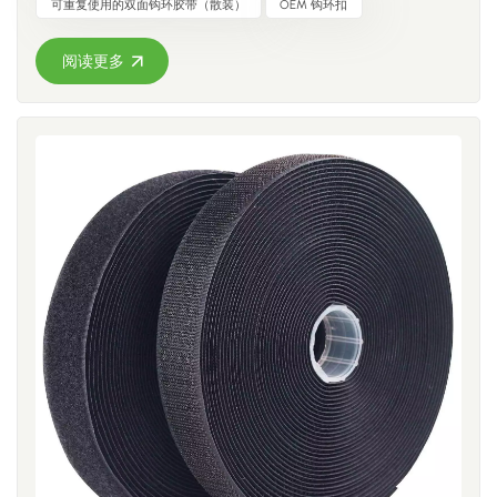
可重复使用的双面钩环胶带（散装）
OEM 钩环扣
最适合其项目的解决方案。 标准背靠背钩环 我们的标准材料是
通用电缆管理和捆绑应用的绝佳选择。对于大多数电缆管理项
阅读更多
目而言，标准材料能够提供客户所需的耐用性和灵活性。 典型
用途包括：办公室和工作场所的线缆整理家庭娱乐系统工业电
缆布线包装和可重复使用的捆扎零售展示应用 好处牢固可靠的
紧固可重复使用数百次安装和拆卸都很方便提供多种颜色和尺
寸选择经济实惠，适用于日常应用 UL 94 V-2 阻燃选项 某些行
业对其产品或装置中使用的材料有额外的安全要求。针对这些
应用，我们也提供符合 UL 94 V-2 阻燃标准的材料选项。此选
项适用于指定使用经过阻燃性能测试的材料的客户。 典型应用
包括：数据中心电信设备电气柜网络基础设施工业自动化电子
设备制造 UL 94 V-2 材料已根据 UL 94 阻燃标准进行评估，对
于项目需要此规格的客户，可作为可选材料提供。 哪种方案最
适合您的项目？ 最佳选择取决于您的应用需求。标准材料UL
94 V-2 材料通用线缆管理具有阻燃性要求的应用性价比高额外
的阻燃性能适合日常使用适用于有特定材料规格的项目颜色和
尺寸选择丰富可应要求提供 为什么选择 CCH 双面钩环？我们
为全球客户生产高质量的钩环式紧固解决方案。 我们的产品提