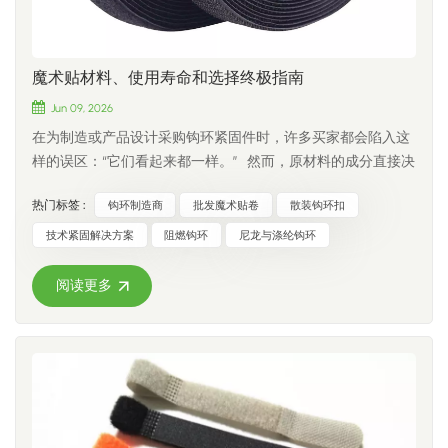
供：质量始终如一可靠的紧固性能自定义宽度和长度多种颜色
可选OEM和自有品牌服务标准材料和阻燃材料选择 无论您是在
寻找经济实惠的电缆管理解决方案，还是阻燃材料方案，我们
魔术贴材料、使用寿命和选择终极指南
都能提供满足您需求的产品。 需要帮助选择合适的材料吗？每
个项目都不一样，选择合适的材料可以提高性能和成本效益。
Jun 09, 2026
接触 CCH钩环 了解更多关于我们的标准型和 UL 94 V-2 阻燃型
在为制造或产品设计采购钩环紧固件时，许多买家都会陷入这
背靠背钩环选项的信息。 我们将很乐意为您推荐最适合您应用
样的误区：“它们看起来都一样。” 然而，原材料的成分直接决
场景的解决方案。 常问问题标准型钩环和 UL 94 V-2 型钩环有
定了产品的耐用性、安全合规性和最终成本。选择错误的材料
什么区别？主要区别在于材料的阻燃性能。标准钩环适用于一
热门标签 :
钩环制造商
批发魔术贴卷
散装钩环扣
或许能让你前期节省几分钱，但高退货率和品牌声誉受损可能
般用途的电缆管理，而UL 94 V-2材料则专为需要公认阻燃等级
会让你日后损失数千美元。 为了帮助您做出正确的选择，让
技术紧固解决方案
阻燃钩环
尼龙与涤纶钩环
的应用而设计。 何时应该选择 UL 94 V-2 钩环？如果您的项目
我们来详细介绍四种主要的钩环材料类型、它们的使用寿命以
规范、客户要求或行业标准要求使用经过阻燃性能测试的材
及它们的理想应用。 1. 阻燃尼龙：专为高风险安全与合规性而
阅读更多
料，那么UL 94 V-2材料可能是一个合适的选择。典型应用包括
设计 在高风险环境中，安全不容妥协。阻燃尼龙钩环在纱线挤
电气设备、电信、数据中心和工业自动化。 UL 94 V-2 钩环是
出阶段经过特殊的化学处理，确保纤维在接触明火时具有固有
否适用于所有应用？不。许多日常线缆管理应用使用标准魔术
的自熄性。 寿命： 5000 至 10000+ 次循环 认证： 必须遵守严
贴就能很好地完成任务。合适的材料取决于安装环境和项目的
格的国际标准，例如 UL 94（电子产品）或 FAR 25.853（航
技术要求。 UL 94 V-2 比标准钩环更好吗？两种选择各有优
空）。 最佳应用： 飞机和航空航天产品、汽车内饰、公共交通
劣。对于一般应用而言，标准材料通常更经济实惠，而UL 94
系统、军用装备和消防服。 结论：购买阻燃紧固件时，您购买
V-2材料则适用于需要特定阻燃等级的项目。 我可以同时订购