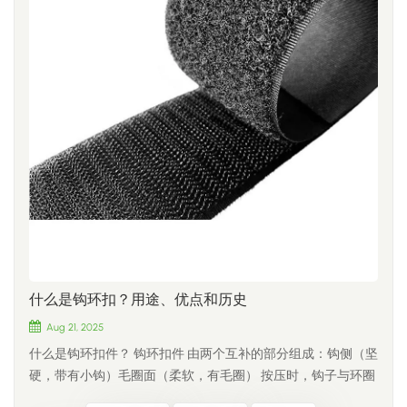
务，包括颜色、宽度（6毫米至150毫米）、长度、形状和logo
的尺寸，适合包括德国和奥地利在内的欧盟大多数标准车牌。
印刷。请联系我们并提供您的具体要求以获取报价。Q3：我该
道路使用安全： 该解决方案专为耐用性和强力支撑而设计，对
如何选择缝制式和粘胶式魔术贴？对于高强度、可水洗或需要
于日常道路交通而言完全可靠。 二、安全第一：如何选择合
长期使用的场合，例如服装和战术装备，请选择缝制型。对于
适的魔术贴产品 在车牌安装方面，安全问题不容置疑。并非所
需要快速安装在光滑表面（例如墙壁、塑料和玻璃）上的场
有钩环产品都质量上乘——使用不合格的产品可能会导致车牌
合，请选择背胶型。第四季度： CCH的魔术贴适合户外使用
在驾驶过程中松动。为了确保安全性和性能，请务必注意以下
吗？对于户外应用，我们推荐使用尼龙或尼龙-涤纶混纺的魔术
三个关键特性： 1.耐用材料：选择高强度尼龙和 PE 混合材料。
贴，它们具有优异的抗紫外线和防潮性能。丙烯酸背胶产品在
这种组合具有卓越的耐候性和紫外线稳定性，可防止材料随时
户外温度条件下也表现良好。Q5：OEM订单的最小起订量和
间推移而降解。 2. 高性能粘合剂： 背衬必须采用耐热的汽车级
交货周期是多少？标准产品从库存中发货，7-15天内即可送
胶水，能够承受恶劣条件——包括极端温度、高速驾驶和频繁
达。定制OEM订单（定制尺寸、颜色、标志或包装）的交货时
洗车。 3. 专为汽车应用而设计： 选择专为车辆使用而设计的产
间通常为20-35天，具体取决于规格。
品。它应具有经过测试的剥离强度和剪切强度，以确保您的车
牌在日常驾驶振动中保持牢固连接。 查看 CCH 带钩环的牌照
什么是钩环扣？用途、优点和历史
架—专为汽车应用而设计的高强度解决方案。 ​ 三、4个简单步
骤安装您的车牌 1.清洁表面 用酒精棉片彻底擦拭保险杠上的车
Aug 21, 2025
牌安装区域和车牌背面。确保清除所有灰尘、油污和水分，并
什么是钩环扣件？ 钩环扣件 由两个互补的部分组成：钩侧（坚
让表面完全干燥。 2. 贴上钩胶带 将钩带（粗糙的一面）贴到车
硬，带有小钩）毛圈面（柔软，有毛圈） 按压时，钩子与环圈
辆保险杠的清洁表面上。 3. 贴上环形胶带 将环形胶带（柔软的
牢固地互锁，形成牢固且可翻转的连接。这种多功能系统取代