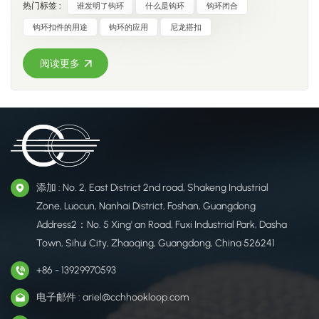
一面）贴到车牌的背面。 4. 对齐并按下 小心地将车牌与保险杠
热门标签 :
谁发明了钩环
什么是钩环
钩环闭合
了纽扣和拉链等传统闭合方式，只需快速拉开即可快速闭合和
对齐，并用力按压 30 秒，以确保牢固粘合。 安装完成：车牌
轻松解开。 钩环扣件的主要优点： 使用方便且安全 - 无需工具
钩环扣件的用途
钩环的应用
尼龙搭扣
现已牢固安装，外观整洁，无螺丝。 ​注意：​​高速行驶或洗车
低维护且耐用 - 持久无粘合剂性能强大的保持力——工业级安
前，请让粘合剂固化 24 小时。 四、常见问题​ 问：这种方法
全紧固用途广泛——广泛应用于各行各业 钩环扣件的发明 钩环
阅读更多
合法吗？牌照会掉下来吗？ 答：大多数地区的法规都要求安装
扣是由瑞士工程师乔治·德·梅斯特拉尔于20世纪40年代发明
牢固且清晰可见的挡板。高强度钩环扣如果安装得当，甚至比
的。他发现苍耳子会粘在他家狗狗的皮毛和天鹅绒裤子上，于
螺丝更可靠。请务必查看当地法律法规。 问：如何去除？会留
是便用显微镜观察，发现了它们身上的微小钩子。 经过多年的
下残留物吗？ 答：用手慢慢撕掉。优质粘合剂通常不会留下残
研发，他于1955年获得了“Velcro®”的专利——这个名字结合了
留物，但任何痕迹都可以用酒精或除胶剂清除。 准备好尝试了
法语单词“velour”（天鹅绒）和“crochet”（钩针）。他的发明
吗？ 升级到更智能、更简单、更安全的方式，使用工业级钩环
成为20世纪最重要的创新之一。 适用于不同行业的钩环解决方
安装您的车牌。 提供免费样品！ 索取样品 专为车牌安装而设
案 ​鞋类和服装服装：更换纽扣/拉链（例如夹克、童装、运动
添加 : No. 2, East District 2nd road, Shakeng Industrial
计的套件。 您是批发商、零售商还是商业用户？请联系我们获
服）鞋类：运动鞋绑带、矫形鞋、易调节鞋扣 电缆管理IT/电信
Zone, Luocun, Nanhai District, Foshan, Guangdong
取 OEM 解决方案和批发价格。 探索 CCHHookloop 产品 联
系统中的电线捆绑适用于办公室/工业场所的可重复使用电缆扎
Address2：No. 5 Xing' an Road, Fuxi Industrial Park, Dasha
系我们，获取高性能钩环解决方案。
带 汽车行业内饰紧固件（车顶内衬、车门面板）线束管理固定
Town, Sihui City, Zhaoqing, Guangdong, China 526241
汽车脚垫 包装与运输可重复使用的货物带易碎物品的保护性包
装 国防与军事战术装备附件（背心、小袋）装备伪装罩 家居装
+86 - 13929970593
饰家居用品：窗帘架、储物袋封口 运动器材手套/腕带封口瑜
电子邮件 : ariel@cchhookloop.com
伽垫绑带 航空航天飞机内饰板固定应急设备紧固 CCH钩环 是
一家值得信赖的高品质钩环扣件制造商。凭借强大的