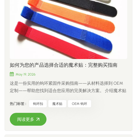
的不仅仅是材料，而是法规遵从性和责任保护。 2. 100% 尼
标准材料和UL 94 V-2材料吗？是的。我们提供两种材料选择，
龙：高频使用的理想之选 如果您的产品需要一种能够经受数千
以便客户可以根据其应用、性能要求和预算选择最合适的解决
次反复开合而不失去抓力的紧固件，那么100%纯尼龙无疑是最
方案。 我如何知道哪种材料适合我的项目？考虑应用环境、行
佳选择。尼龙（聚酰胺）具有极佳的聚合物记忆性和弹性，这
业标准、客户规格以及是否需要阻燃性能等因素。如果您不确
意味着钩子不会变形，环扣也不容易磨损。 寿命： 循环次数
定，我们的团队可以帮助您选择最合适的材料。
可达 5,000 至 10,000 次以上，性能衰减极小。 最佳应用： 尼
龙适用于需要高频开合循环的应用，例如矫形医疗器械、高端
运动器材和高档服装。由于纯尼龙质地柔软且化学性质安全，
因此也是婴儿用品（尿布、睡袋）的首选材料，可防止划伤婴
如何为您的产品选择合适的魔术贴：完整购买指南
儿娇嫩的皮肤。 3. 混纺（尼龙/涤纶）：全能型成本优化器 还
在纠结是追求卓越的耐用性还是预算有限？混合材质的魔术贴
May 19, 2026
完美地兼顾了这两点。它融合了尼龙的高强度和涤纶的性价
这是一份实用的钩环紧固件采购指南——从材料选择到 OEM
比，打造出用途广泛的紧固工具。 寿命： 3000 至 5000 次循
定制——帮助您找到适合您应用的完美解决方案。 介绍魔术贴
环，非常适合日常中等强度使用。 最佳应用： 标准消费品和日
无处不在——固定电缆、密封包裹、固定战术装备，甚至还能
用产品，包括休闲鞋、背包、行李箱和家用电线整理带。 4.
热门标签 :
钩环扣
魔术贴
OEM 钩环
用来固定自制蚊帐。但并非所有魔术贴都一样。选错类型会导
100% 聚酯纤维：终极省钱利器和户外运动的隐形冠军 虽然
致粘合力差、过早磨损，甚至产品失效。在 CCH 钩环我们生
100%涤纶通常被认为是“经济型”选择，但它实际上比尼龙具有
阅读更多
产钩环产品已有25余年。我们每天都帮助OEM买家、采购经理
巨大的天然优势：极低的吸水性和卓越的抗紫外线性能。尼龙
和产品设计师找到量身定制的紧固解决方案。本指南涵盖您在
会吸收水分，在阳光直射下更容易老化，而涤纶在恶劣天气下
下次采购前需要了解的所有信息。 1. 缝制式与背胶式：你需要