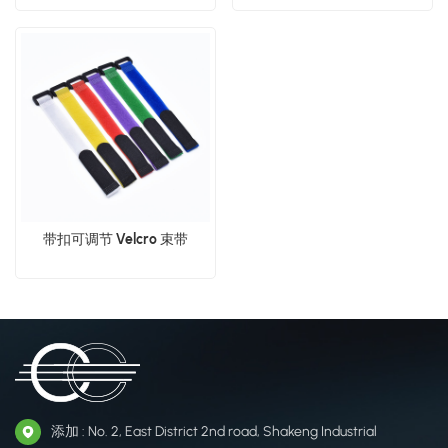
带扣可调节 Velcro 束带
添加 : No. 2, East District 2nd road, Shakeng Industrial