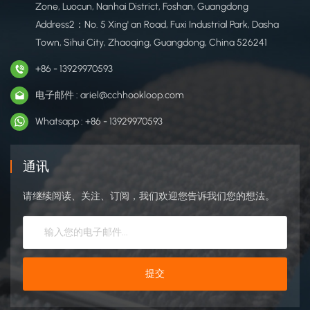
Zone, Luocun, Nanhai District, Foshan, Guangdong
Address2：No. 5 Xing' an Road, Fuxi Industrial Park, Dasha
Town, Sihui City, Zhaoqing, Guangdong, China 526241
+86 - 13929970593
电子邮件 : ariel@cchhookloop.com
Whatsapp : +86 - 13929970593
通讯
请继续阅读、关注、订阅，我们欢迎您告诉我们您的想法。