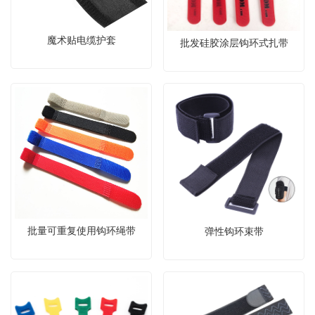
魔术贴电缆护套
批发硅胶涂层钩环式扎带
批量可重复使用钩环绳带
弹性钩环束带