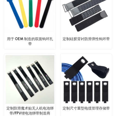
用于 OEM 制造的双面钩环扎
定制硅胶背衬防滑弹性钩环带
带
定制防滑魔术贴无人机电池绑
​定制尺寸重型电缆管理存储带​
带/FPV锂电池绑带制造商