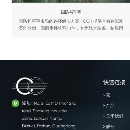
国防与军事
国防和军事市场的钩环解决方案 CCH 提供具有迷彩图
案的阻燃、高耐用性钩环扣件，专为战术装备、制服附
件和设备固定而设计 头盔 靴子 背心 肩章 战术手
套 消防装备
快速链接
家
添加 : No. 2, East District 2nd
产品
road, Shakeng Industrial
关于我们
Zone, Luocun, Nanhai
District, Foshan, Guangdong
服务