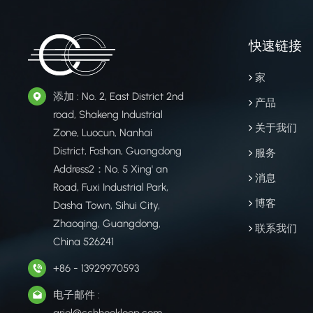
快速链接
家
添加 : No. 2, East District 2nd
产品
road, Shakeng Industrial
关于我们
Zone, Luocun, Nanhai
District, Foshan, Guangdong
服务
Address2：No. 5 Xing' an
消息
Road, Fuxi Industrial Park,
博客
Dasha Town, Sihui City,
Zhaoqing, Guangdong,
联系我们
China 526241
+86 - 13929970593
电子邮件 :
ariel@cchhookloop.com