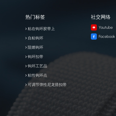
热门标签
社交网络
Youtube
粘在钩环胶带上
Facebook
自粘钩环
阻燃钩环
钩环扣带
钩环工艺品
粘性钩环点
可调节弹性尼龙搭扣带