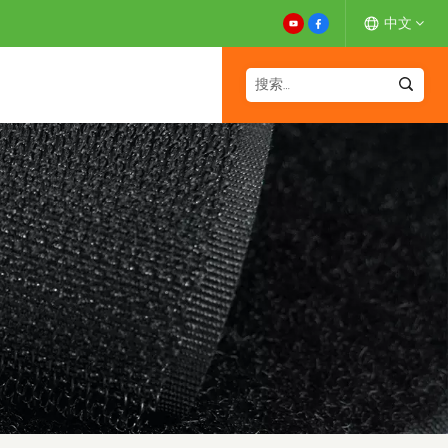
中文
English
Español
Deutsch
Français
日本語
中文