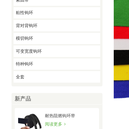
粘性钩环
背对背钩环
模切钩环
可变宽度钩环
特种钩环
全套
新产品
耐热阻燃钩环带
阅读更多