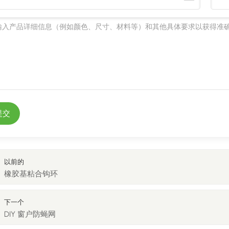
提交
以前的
橡胶基粘合钩环
下一个
DIY 窗户防蝇网