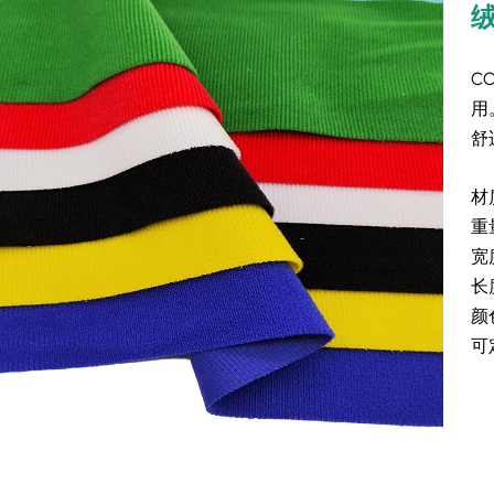
C
用
舒
材
重
宽
长
颜
可