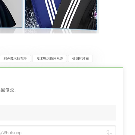
彩色魔术贴布环
魔术贴织物环系统
针织钩环布
快回复您。