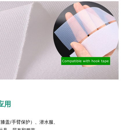
应用
膝盖/手臂保护）、潜水服、