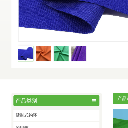
产品
产品类别
缝制式钩环
紧固带