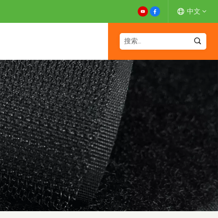
中文
English
Español
Deutsch
Français
日本語
中文