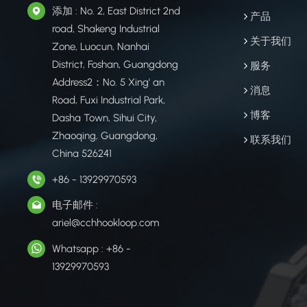
添加 : No. 2, East District 2nd
产品
road, Shakeng Industrial
关于我们
Zone, Luocun, Nanhai
District, Foshan, Guangdong
服务
Address2：No. 5 Xing' an
消息
Road, Fuxi Industrial Park,
博客
Dasha Town, Sihui City,
Zhaoqing, Guangdong,
联系我们
China 526241
+86 - 13929970593
电子邮件 :
ariel@cchhookloop.com
Whatsapp : +86 -
13929970593