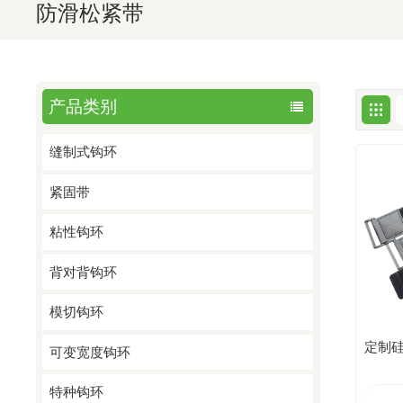
防滑松紧带
产品类别
缝制式钩环
紧固带
粘性钩环
背对背钩环
模切钩环
定制
可变宽度钩环
特种钩环