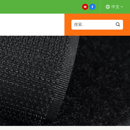
中文
English
Español
Deutsch
Français
日本語
中文