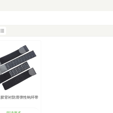
硅胶背衬防滑弹性钩环带
阅读更多