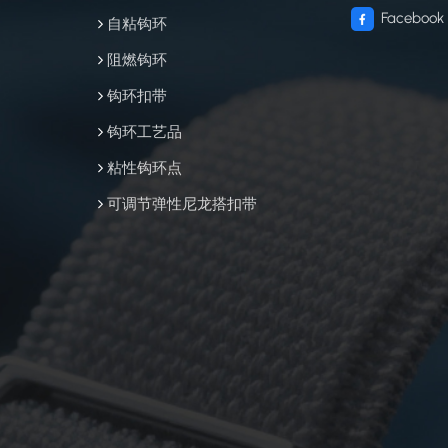
Facebook
自粘钩环
阻燃钩环
钩环扣带
钩环工艺品
粘性钩环点
可调节弹性尼龙搭扣带