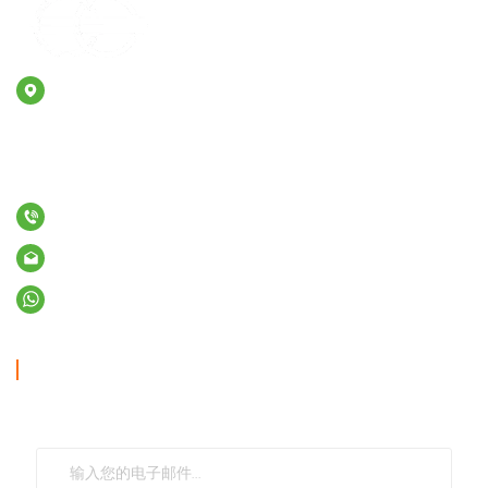
添加 : No. 2, East District 2nd road, Shakeng Industrial
Zone, Luocun, Nanhai District, Foshan, Guangdong
Address2：No. 5 Xing' an Road, Fuxi Industrial Park, Dasha
Town, Sihui City, Zhaoqing, Guangdong, China 526241
+86 - 13929970593
电子邮件 : ariel@cchhookloop.com
Whatsapp : +86 - 13929970593
通讯
请继续阅读、关注、订阅，我们欢迎您告诉我们您的想法。