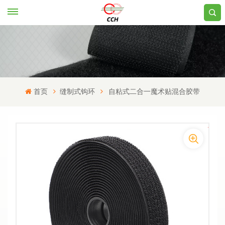
首页
缝制式钩环
自粘式二合一魔术贴混合胶带