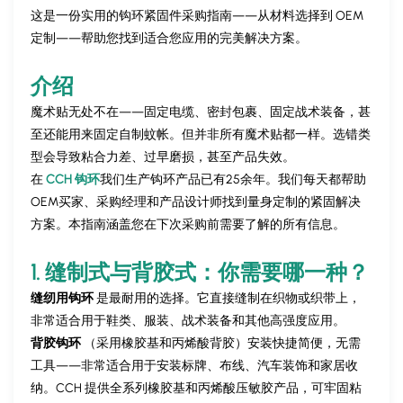
这是一份实用的钩环紧固件采购指南——从材料选择到 OEM
定制——帮助您找到适合您应用的完美解决方案。
介绍
魔术贴无处不在——固定电缆、密封包裹、固定战术装备，甚
至还能用来固定自制蚊帐。但并非所有魔术贴都一样。选错类
型会导致粘合力差、过早磨损，甚至产品失效。
在
CCH 钩环
我们生产钩环产品已有25余年。我们每天都帮助
OEM买家、采购经理和产品设计师找到量身定制的紧固解决
方案。本指南涵盖您在下次采购前需要了解的所有信息。
1. 缝制式与背胶式：你需要哪一种？
缝纫用钩环
是最耐用的选择。它直接缝制在织物或织带上，
非常适合用于鞋类、服装、战术装备和其他高强度应用。
背胶钩环
（采用橡胶基和丙烯酸背胶）安装快捷简便，无需
工具——非常适合用于安装标牌、布线、汽车装饰和家居收
纳。CCH 提供全系列橡胶基和丙烯酸压敏胶产品，可牢固粘