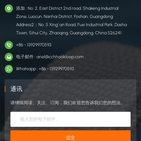
添加 : No. 2, East District 2nd road, Shakeng Industrial
Zone, Luocun, Nanhai District, Foshan, Guangdong
Address2：No. 5 Xing' an Road, Fuxi Industrial Park, Dasha
Town, Sihui City, Zhaoqing, Guangdong, China 526241
+86 - 13929970593
电子邮件 : ariel@cchhookloop.com
Whatsapp : +86 - 13929970593
通讯
请继续阅读、关注、订阅，我们欢迎您告诉我们您的想法。