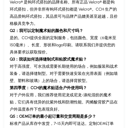
Velcro® 是钩环式搭扣的品牌名称。所有正品 Velcro® 都是钩
环式搭扣，但并非所有钩环式搭扣都是 Velcro®。CCH 生产的
高品质钩环式搭扣，其品质可与品牌产品媲美甚至超越，且价
格极具竞争力。
Q2：我可以定制魔术贴的颜色和尺寸吗？
是的。CCH提供全面的定制服务，包括颜色、宽度（6毫米至
150毫米）、长度、形状和logo印刷。请联系我们并提供您的
具体要求以获取报价。
Q3：我该如何选择缝制式和粘胶式魔术贴？
对于高强度、可水洗或需要长期使用的场合，例如服装和战术
装备，请选择缝制型。对于需要快速安装在光滑表面（例如墙
壁、塑料和玻璃）上的场合，请选择背胶型。
第四季度：
CCH的魔术贴适合户外使用吗？
对于户外应用，我们推荐使用尼龙或尼龙-涤纶混纺的魔术
贴，它们具有优异的抗紫外线和防潮性能。丙烯酸背胶产品在
户外温度条件下也表现良好。
Q5：OEM订单的最小起订量和交货周期是多少？
标准产品从库存中发货，7-15天内即可送达。定制OEM订单