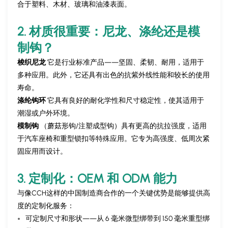
合于塑料、木材、玻璃和油漆表面。
2. 材质很重要：尼龙、涤纶还是模
制钩？
梭织尼龙
它是行业标准产品——坚固、柔韧、耐用，适用于
多种应用。此外，它还具有出色的抗紫外线性能和较长的使用
寿命。
涤纶钩环
它具有良好的耐化学性和尺寸稳定性，使其适用于
潮湿或户外环境。
模制钩
（蘑菇形钩/注塑成型钩）具有更高的抗拉强度，适用
于汽车座椅和重型锁扣等特殊应用。它专为高强度、低周次紧
固应用而设计。
3. 定制化：OEM 和 ODM 能力
与像CCH这样的中国制造商合作的一个关键优势是能够提供高
度的定制化服务：
可定制尺寸和形状——从 6 毫米微型绑带到 150 毫米重型绑