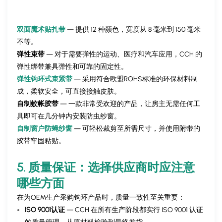
双面魔术贴扎带
— 提供 12 种颜色，宽度从 8 毫米到 150 毫米
不等。
弹性束带
— 对于需要弹性的运动、医疗和汽车应用，CCH 的
弹性绑带兼具弹性和可靠的固定性。
弹性钩环式束紧带
— 采用符合欧盟ROHS标准的环保材料制
成，柔软安全，可直接接触皮肤。
自制蚊帐胶带
— 一款非常受欢迎的产品，让房主无需任何工
具即可在几分钟内安装防虫纱窗。
自制窗户防蝇纱窗
— 可轻松裁剪至所需尺寸，并使用附带的
胶带牢固粘贴。
5. 质量保证：选择供应商时应注意
哪些方面
在为OEM生产采购钩环产品时，质量一致性至关重要：
ISO 9001认证
— CCH 在所有生产阶段都实行 ISO 9001 认证