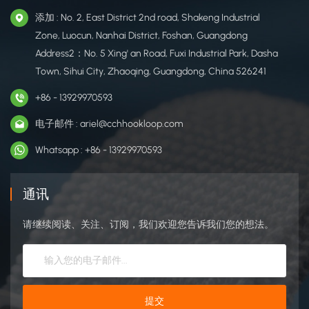
添加 : No. 2, East District 2nd road, Shakeng Industrial
Zone, Luocun, Nanhai District, Foshan, Guangdong
Address2：No. 5 Xing' an Road, Fuxi Industrial Park, Dasha
Town, Sihui City, Zhaoqing, Guangdong, China 526241
+86 - 13929970593
电子邮件 : ariel@cchhookloop.com
Whatsapp : +86 - 13929970593
通讯
请继续阅读、关注、订阅，我们欢迎您告诉我们您的想法。