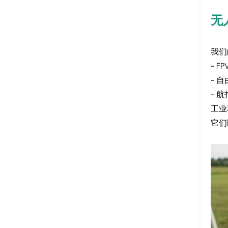
无
我们
- 
- 
- 
工业
它们