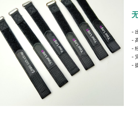
-
-
-
-
-