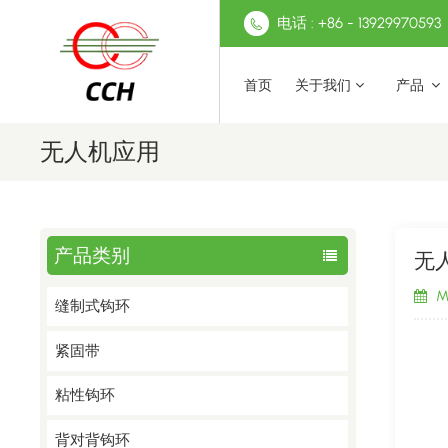
电话 : +86 - 13929970593
首页
关于我们
产品
无人机应用
产品类别
无
Ma
缝制式钩环
紧固带
粘性钩环
背对背钩环