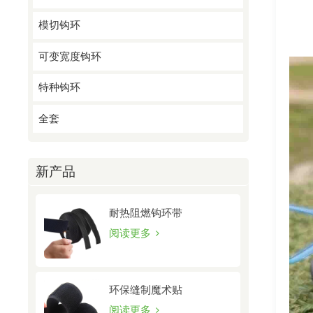
模切钩环
可变宽度钩环
特种钩环
全套
新产品
耐热阻燃钩环带
阅读更多
环保缝制魔术贴
阅读更多